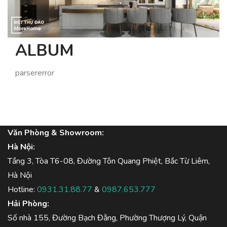
ALBUM
parsererror
Văn Phòng & Showroom:
Hà Nội:
Tầng 3, Tòa T6-08, Đường Tôn Quang Phiệt, Bắc Từ Liêm,
Hà Nội
Hotline:
0931.31.88.77
&
0987.653.777
Hải Phòng:
Số nhà 155, Đường Bạch Đằng, Phường Thượng Lý, Quận