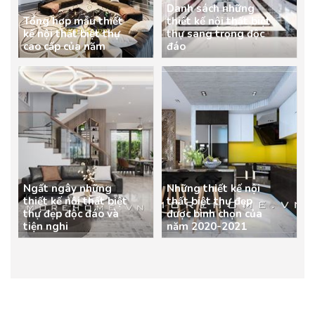
Danh sách những
Tổng hợp mẫu thiết
thiết kế nội thất biệt
kế nội thất biệt thự
thự sang trọng độc
cao cấp của năm
đáo
Ngất ngây những
Những thiết kế nội
thiết kế nội thất biệt
thất biệt thự đẹp
thự đẹp độc đáo và
được bình chọn của
tiện nghi
năm 2020-2021